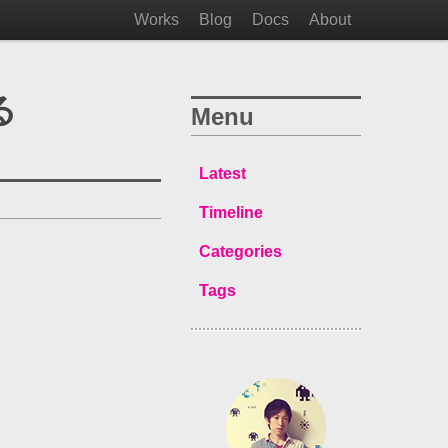
Works
Blog
Docs
About
る
Menu
Latest
Timeline
Categories
Tags